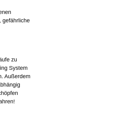
senen
 gefährliche
äufe zu
oning System
ten. Außerdem
nabhängig
schöpfen
ahren!