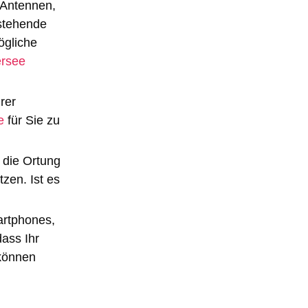
-Antennen,
estehende
ögliche
ersee
rer
e
für Sie zu
 die Ortung
zen. Ist es
rtphones,
ass Ihr
 können