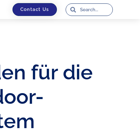
Contact Us
en für die
door-
stem