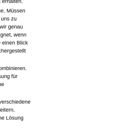
 erhalten.
ume. Müssen
 uns zu
 wir genau
ignet, wenn
 einen Blick
hergestellt
kombinieren.
sung für
ne
 verschiedene
eitern,
che Lösung