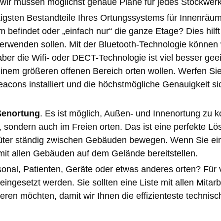
wir müssen möglichst genaue Pläne für jedes Stockwerk
chtigsten Bestandteile Ihres Ortungssystems für Innenrä
befindet oder „einfach nur“ die ganze Etage? Dies hilft
 verwenden sollen. Mit der Bluetooth-Technologie können
ber die Wifi- oder DECT-Technologie ist viel besser gee
nem größeren offenen Bereich orten wollen. Werfen Sie
acons installiert und die höchstmögliche Genauigkeit sic
ßenortung
. Es ist möglich, Außen- und Innenortung zu 
sondern auch im Freien orten. Das ist eine perfekte Lö
Güter ständig zwischen Gebäuden bewegen. Wenn Sie ei
mit allen Gebäuden auf dem Gelände bereitstellen.
onal, Patienten, Geräte oder etwas anderes orten? Für
ngesetzt werden. Sie sollten eine Liste mit allen Mitarb
sieren möchten, damit wir Ihnen die effizienteste technis