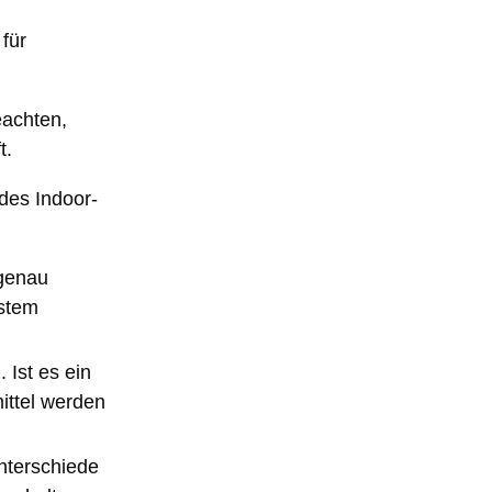
für
eachten,
t.
des Indoor-
 genau
ystem
 Ist es ein
ittel werden
Unterschiede