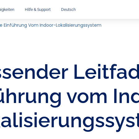
igkeiten
Hilfe & Support
Deutsch
ie Einführung Vom Indoor-Lokalisierungssystem
sender Leitfad
ührung vom In
alisierungssy