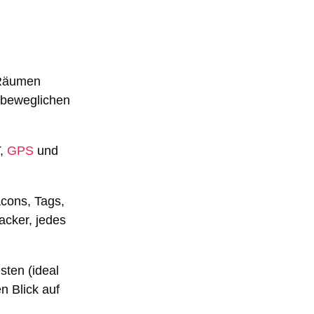
 Räumen
n beweglichen
T,
GPS
und
cons, Tags,
acker, jedes
sten (ideal
n Blick auf