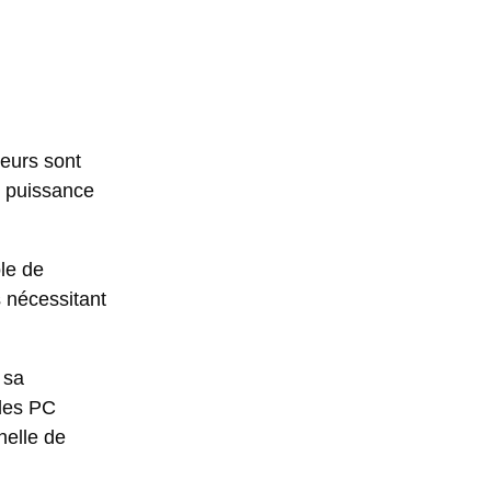
teurs sont
e puissance
ôle de
s nécessitant
 sa
 les PC
chelle de