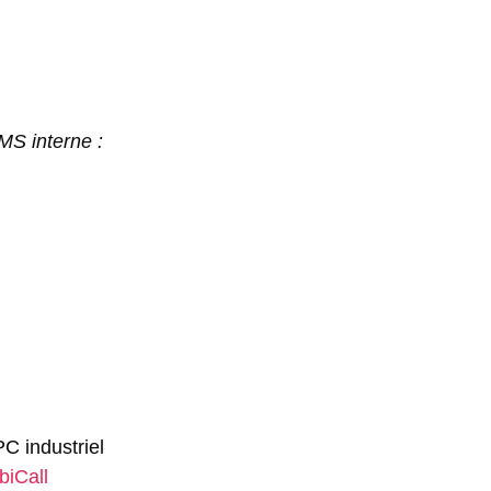
S interne :
C industriel
biCall