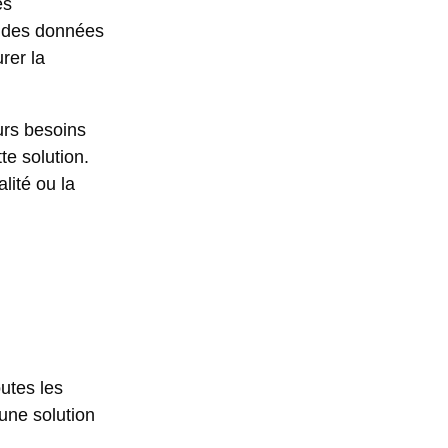
es
t des données
rer la
urs besoins
te solution.
lité ou la
utes les
’une solution