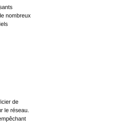
sants
, de nombreux
iels
icier de
r le réseau.
, empêchant