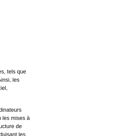
es, tels que
insi, les
iel,
rdinateurs
u les mises à
ructure de
duisant les