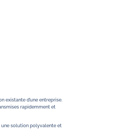
n existante d’une entreprise.
 transmises rapidemment et
e une solution polyvalente et